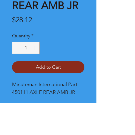
REAR AMB JR
Price
$28.12
Quantity
*
Add to Cart
Minuteman International Part: 
450111 AXLE REAR AMB JR
Shipping
Please call, chat or email for better
shipping cost